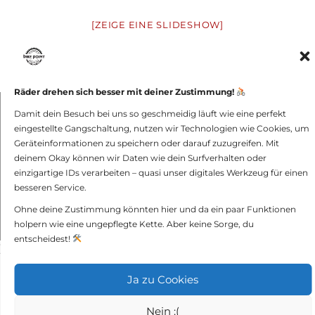
[ZEIGE EINE SLIDESHOW]
1
2
►
Räder drehen sich besser mit deiner Zustimmung!
Damit dein Besuch bei uns so geschmeidig läuft wie eine perfekt
bike point GmbH -
Impressum und
eingestellte Gangschaltung, nutzen wir Technologien wie Cookies, um
Datenschutz
Geräteinformationen zu speichern oder darauf zuzugreifen. Mit
deinem Okay können wir Daten wie dein Surfverhalten oder
einzigartige IDs verarbeiten – quasi unser digitales Werkzeug für einen
besseren Service.
Ohne deine Zustimmung könnten hier und da ein paar Funktionen
holpern wie eine ungepflegte Kette. Aber keine Sorge, du
entscheidest!
});
Ja zu Cookies
Nein :(