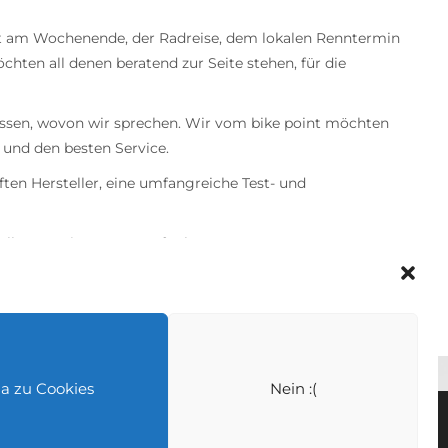
ahrt am Wochenende, der Radreise, dem lokalen Renntermin
hten all denen beratend zur Seite stehen, für die
wissen, wovon wir sprechen. Wir vom bike point möchten
 und den besten Service.
ten Hersteller, eine umfangreiche Test- und
ellen. Das ist unsere Aufgabe.
Ja zu Cookies
Nein :(