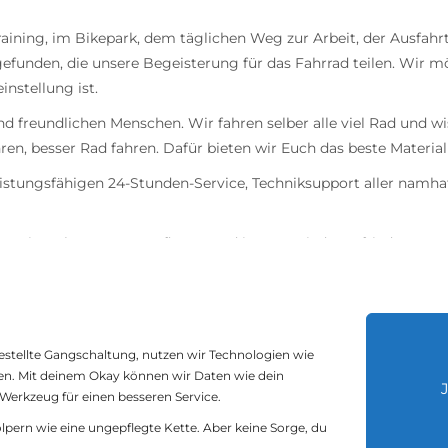
 Training, im Bikepark, dem täglichen Weg zur Arbeit, der Ausf
funden, die unsere Begeisterung für das Fahrrad teilen. Wir möc
nstellung ist.
nd freundlichen Menschen. Wir fahren selber alle viel Rad und 
en, besser Rad fahren. Dafür bieten wir Euch das beste Material
istungsfähigen 24-Stunden-Service, Techniksupport aller namhaf
en. Sie zu betreuen, zu pflegen und immer wieder zufrieden zu st
gestellte Gangschaltung, nutzen wir Technologien wie
en. Mit deinem Okay können wir Daten wie dein
s Werkzeug für einen besseren Service.
bike point GmbH -
Impressum und Datenschutz
ern wie eine ungepflegte Kette. Aber keine Sorge, du