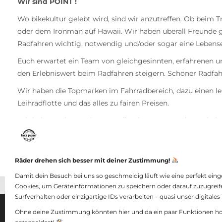
Wir sind POINT !
Wo bikekultur gelebt wird, sind wir anzutreffen. Ob beim
oder dem Ironman auf Hawaii. Wir haben überall Freunde ge
Radfahren wichtig, notwendig und/oder sogar eine Lebensei
Euch erwartet ein Team von gleichgesinnten, erfahrenen u
den Erlebniswert beim Radfahren steigern. Schöner Radfahr
Wir haben die Topmarken im Fahrradbereich, dazu einen le
Leihradflotte und das alles zu fairen Preisen.
Wir haben gelernt, wie wertvoll es ist, gute Kunden zu hab
Davon und dafür leben wir.
Und warum?
Räder drehen sich besser mit deiner Zustimmung!
Weil wir lieben was wir tun.
Damit dein Besuch bei uns so geschmeidig läuft wie eine perfekt ein
Cookies, um Geräteinformationen zu speichern oder darauf zuzugreif
Surfverhalten oder einzigartige IDs verarbeiten – quasi unser digitale
Ohne deine Zustimmung könnten hier und da ein paar Funktionen holp