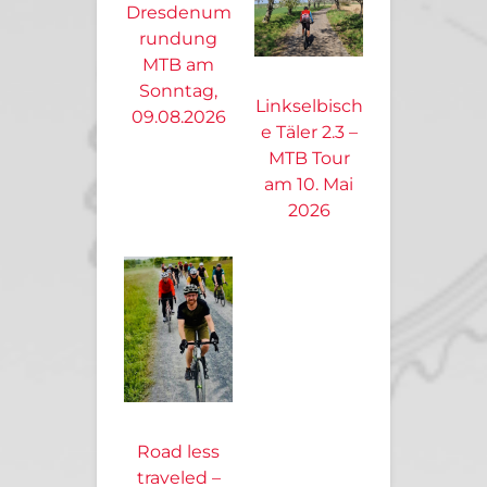
Dresdenum
rundung
MTB am
Sonntag,
Linkselbisch
09.08.2026
e Täler 2.3 –
MTB Tour
am 10. Mai
2026
Road less
traveled –