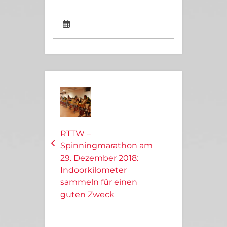
RTTW –
Spinningmarathon am
29. Dezember 2018:
Indoorkilometer
sammeln für einen
guten Zweck