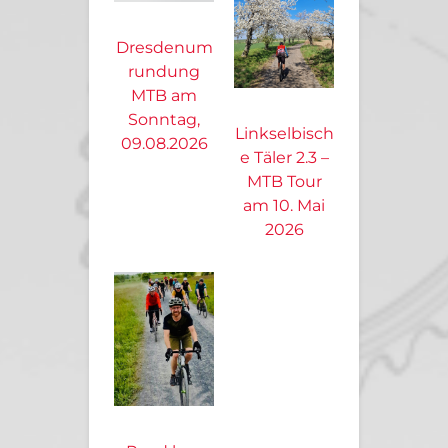
Dresdenum
rundung
MTB am
Sonntag,
Linkselbisch
09.08.2026
e Täler 2.3 –
MTB Tour
am 10. Mai
2026