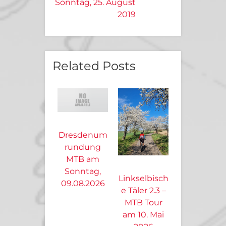
Sonntag, 25. August
2019
Related Posts
Dresdenum
rundung
MTB am
Sonntag,
Linkselbisch
09.08.2026
e Täler 2.3 –
MTB Tour
am 10. Mai