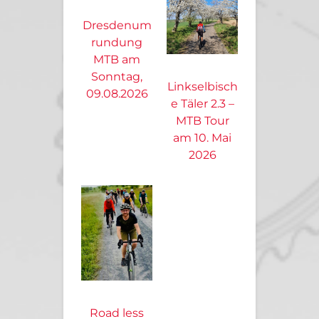
Dresdenum
rundung
MTB am
Sonntag,
Linkselbisch
09.08.2026
e Täler 2.3 –
MTB Tour
am 10. Mai
2026
Road less