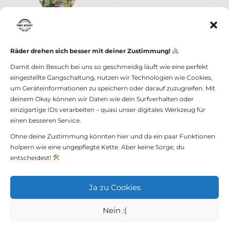
0
Road less traveled –
Graveltour am Sonntag,
Räder drehen sich besser mit deiner Zustimmung!
26 April 2026
Damit dein Besuch bei uns so geschmeidig läuft wie eine perfekt
eingestellte Gangschaltung, nutzen wir Technologien wie Cookies,
um Geräteinformationen zu speichern oder darauf zuzugreifen. Mit
deinem Okay können wir Daten wie dein Surfverhalten oder
einzigartige IDs verarbeiten – quasi unser digitales Werkzeug für
einen besseren Service.
Ohne deine Zustimmung könnten hier und da ein paar Funktionen
holpern wie eine ungepflegte Kette. Aber keine Sorge, du
bike point GmbH -
Impressum und
entscheidest!
Datenschutz
Ja zu Cookies
Nein :(